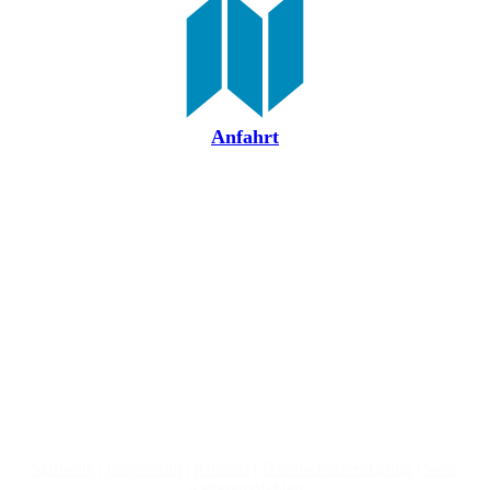
Anfahrt
Startseite
|
Impressum
|
Kontakt
|
Datenschutzerklärung
|
Seite
weiterempfehlen